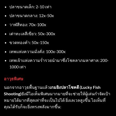
ปลาขนาดเล็ก: 2-10 เท่า
ปลาขนาดกลาง: 12x-50x
วาฬสีทอง: 70x-100x
เต่าทะเลสีเขียว: 50x-300x
ขวดทองคำ: 50x-150x
เทพแห่งความมั่งคั่ง: 100x-300x
เทพเจ้าแห่งความร่ำรวยนำมาซึ่งโชคลาภมหาศาล: 200-
1000 เท่า
อาวุธพิเศษ
นอกจากอาวุธพื้นฐานแล้ว
เกมยิงปลาโชคดี (Lucky Fish
Shooting)
ยังมีไอเท็มพิเศษมากมายที่จะช่วยให้ผู้เล่นกำจัดเป้า
หมายได้มากที่สุดเท่าที่จะเป็นไปได้ ยิ่งเลเวลสูงขึ้น ไอเท็มที่
คุณได้รับก็จะยิ่งทรงพลังมากขึ้น: