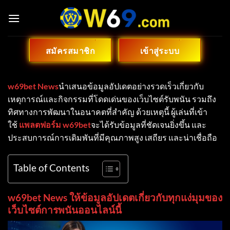
ข้าม
ไป
ยัง
เนื้อหา
สมัครสมาชิก
เข้าสู่ระบบ
w69bet News
นำเสนอข้อมูลอัปเดตอย่างรวดเร็วเกี่ยวกับ
เหตุการณ์และกิจกรรมที่โดดเด่นของเว็บไซต์รับพนัน รวมถึง
ทิศทางการพัฒนาในอนาคตที่สำคัญ ด้วยเหตุนี้ ผู้เล่นที่เข้า
ใช้
แพลตฟอร์ม w69bet
จะได้รับข้อมูลที่ชัดเจนยิ่งขึ้น และ
ประสบการณ์การเดิมพันที่มีคุณภาพสูง เสถียร และน่าเชื่อถือ
Table of Contents
w69bet News ให้ข้อมูลอัปเดตเกี่ยวกับทุกแง่มุมของ
เว็บไซต์การพนันออนไลน์นี้