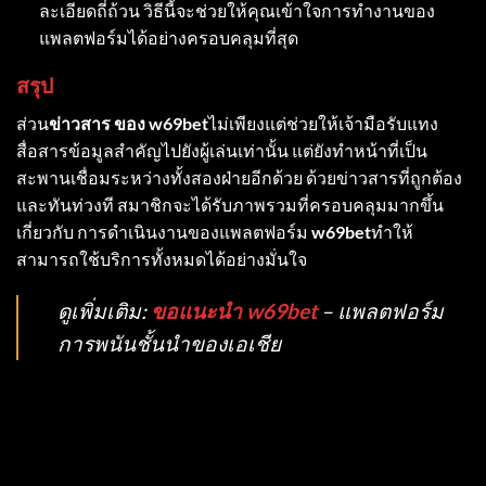
ละเอียดถี่ถ้วน วิธีนี้จะช่วยให้คุณเข้าใจการทำงานของ
แพลตฟอร์มได้อย่างครอบคลุมที่สุด
สรุป
ส่วน
ข่าวสาร ของ
w69bet
ไม่เพียงแต่ช่วยให้เจ้ามือรับแทง
สื่อสารข้อมูลสำคัญไปยังผู้เล่นเท่านั้น แต่ยังทำหน้าที่เป็น
สะพานเชื่อมระหว่างทั้งสองฝ่ายอีกด้วย ด้วยข่าวสารที่ถูกต้อง
และทันท่วงที สมาชิกจะได้รับภาพรวมที่ครอบคลุมมากขึ้น
เกี่ยวกับ การดำเนินงานของแพลตฟอร์ม
w69bet
ทำให้
สามารถใช้บริการทั้งหมดได้อย่างมั่นใจ
ดูเพิ่มเติม:
ขอแนะนำ w69bet
– แพลตฟอร์ม
การพนันชั้นนำของเอเชีย