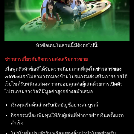
หัวข้อเด่นในส่วนนี้มีดังต่อไปนี้:
ข่าวสารเกี่ยวกับกิจกรรมส่งเสริมการขาย
เมื่อพูดถึงหัวข้อที่ได้รับความนิยมมากที่สุดใน
ข่าวสารของ
w69bet
เราไม่สามารถมองข้ามโปรแกรมส่งเสริมการขายได้
เว็บไซต์รับพนันแสดงความขอบคุณต่อผู้เล่นด้วยการเปิดตัว
โปรแกรมรางวัลที่มีมูลค่าสูงอย่างสม่ำเสมอ
เงินทุนเริ่มต้นสำหรับเปิดบัญชีอย่างสมบูรณ์
กิจกรรมนี้จะเพิ่มทุนให้กับผู้เล่นที่ทำการฝากเงินครั้งแรก
สำเร็จ
โปรโมชั่นประจำวัน พร้อมซองอั่งเปานำโชคสำหรับ