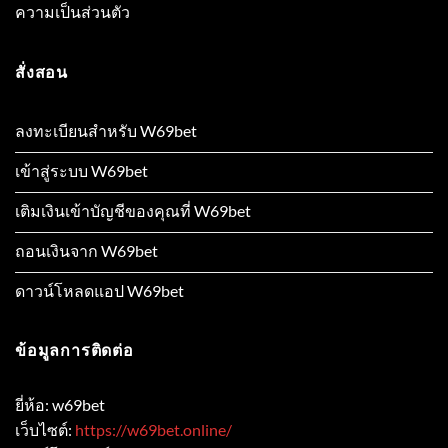
ความเป็นส่วนตัว
สั่งสอน
ลงทะเบียนสำหรับ W69bet
เข้าสู่ระบบ W69bet
เติมเงินเข้าบัญชีของคุณที่ W69bet
ถอนเงินจาก W69bet
ดาวน์โหลดแอป W69bet
ข้อมูลการติดต่อ
ยี่ห้อ: w69bet
เว็บไซต์:
https://w69bet.online/