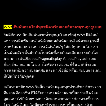
W69
เดิมพันออนไลน์ทุกชนิด พร้อมเกมส์มาตรฐานทุกรูปแบบ
ยินดีต้อนรับนักเดิมพันจากทั่วทุกมุมโลก เข้าสู่ W69 มิติใหม่
แห่งการเดิมพันออนไลน์ ด้วยเกมส์พนันออนไลน์มาตรฐานที่
เราพร้อมมอบประสบการณ์เล่นใหม่ๆ ให้แก่ทุกท่าน โดยเรา
เป็นพันธมิตรชั้นนำ กับเว็บพนันทั้งระดับเอเชีย และระดับโลก
มากมาย เช่น Sbobet, Pragmaticplay, Allbet, Playtech และ
อื่นๆ อีกมากมาย โดยเราได้คัดสรรค่ยเกมส์ชั้นนำที่มีระบบ
การเล่นที่มีความปลอดภัย และน่าเชื่อถือ พร้อมระบบการเล่น
ที่เป็นมิตรกับทุกคน
สมัครสมาชิก W69 วันนี้เราพร้อมดูแลทุกท่านด้วยบริการจาก
ทีมงานมืออาชีพ ที่ได้รับการเทรนด์งานมาเป็นอย่างดี พร้อม
ดูแลแบบ VIP ด้วยช่องทางติดต่อหลากหลายช่องทางทั้ง การ
โทร, ไลน์, อีเมล, ไลฟ์แชท ทำรายการทุกขั้นตอนง่ายด้วย