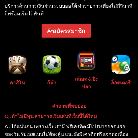
บริการด้านการเงินผ่านระบบออโต้ ทำรายการเพียงไม่กี่วินาที
ก็พร้อมเริ่มได้ทันที
สมัครสมาชิก
สล็อต & ยิง
กีฬา
คาสิโน
ล็อตเตอรี่
ปลา
คำถามที่พบบ่อย
Q : ถ้าไม่มีทุน สามารถเริ่มเล่นที่เว็บนี้ได้ไหม
A : ได้แน่นอน เพราะเว็บเรามี ฟรีเครดิต มีโปรฝากยอดแรก
ของวัน รับเลยแบบไม่ต้องลุ้น และยังมีเครดิตฟรีแจกต่อเนื่อง