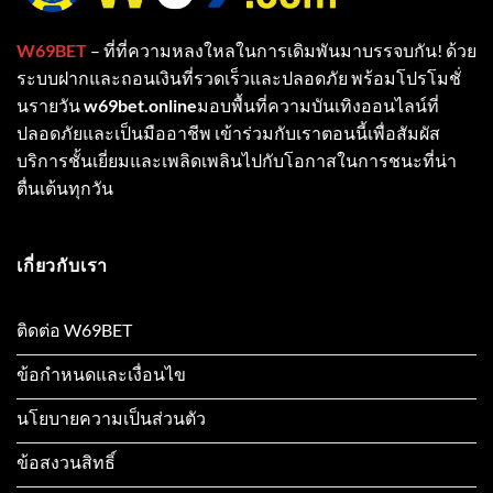
W69BET
– ที่ที่ความหลงใหลในการเดิมพันมาบรรจบกัน! ด้วย
ระบบฝากและถอนเงินที่รวดเร็วและปลอดภัย พร้อมโปรโมชั่
นรายวัน
w69bet.online
มอบพื้นที่ความบันเทิงออนไลน์ที่
ปลอดภัยและเป็นมืออาชีพ เข้าร่วมกับเราตอนนี้เพื่อสัมผัส
บริการชั้นเยี่ยมและเพลิดเพลินไปกับโอกาสในการชนะที่น่า
ตื่นเต้นทุกวัน
เกี่ยวกับเรา
ติดต่อ W69BET
ข้อกำหนดและเงื่อนไข
นโยบายความเป็นส่วนตัว
ข้อสงวนสิทธิ์