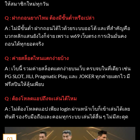
ให้สมาชิกใหม่ทุกวัน
Q : ฝากถอนยากไหม ต้องมีขั้นต่ำหรือเปล่า
A : ไม่มีขั้นต่ำ ฝากถอนได้ไวด้วยระบบออโต้ และที่สำคัญคือ
บวกหลักแสนยังไงก็จ่าย เพราะ w69 เว็บตรง การเงินมั่นคง
ถอนได้ทุกยอดจริง
Q : ค่ายสล็อตไหนแตกง่ายบ้าง
A : เว็บนี้ รวมค่ายสล็อตแตกง่ายบนเว็บ ครบจบในที่เดียว เช่น
PG SLOT, JILI, Pragmatic Play, และ JOKER ทุกค่ายแตกไว มี
ฟรีสปินให้ลุ้นเพียบ
Q : ต้องโหลดแอปถึงจะเล่นได้ไหม
A : ไม่ต้องโหลดแอป เพียง login ผ่านหน้าเว็บก็เข้าเล่นได้เลย
ทันที รองรับมือถือและคอมทุกระบบ เล่นได้ลื่น ๆ ไม่มีสะดุด
03