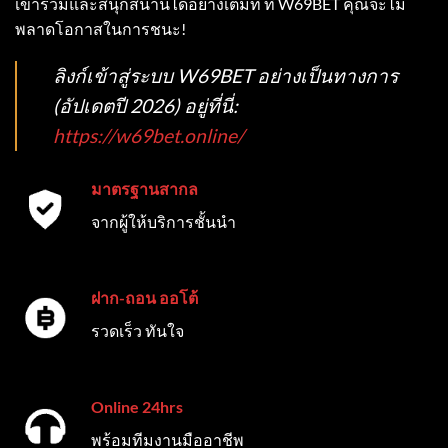
เข้าร่วมและสนุกสนานได้อย่างเต็มที่ ที่ W69BET คุณจะไม่
พลาดโอกาสในการชนะ!
ลิงก์เข้าสู่ระบบ W69BET อย่างเป็นทางการ
(อัปเดตปี 2026) อยู่ที่นี่:
https://w69bet.online/
มาตรฐานสากล
จากผู้ให้บริการชั้นนำ
ฝาก-ถอน ออโต้
รวดเร็ว ทันใจ
Online 24hrs
พร้อมทีมงานมืออาชีพ