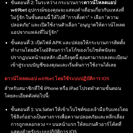
ขั้นตอนที่ 2: ในระหว่าง กระบวนการ
ดาวน์โหลดแอป
w69bet
อุปกรณ์ของคุณจะแสดงคำเตือนเกี่ยวกับแหล่งที่
ไม่รู้จัก ในขั้นตอนนี้ ให้ไปที่ “การตั้งค่า” > เลือก “ความ
ปลอดภัย” และเปิดใช้งานตัวเลือก “อนุญาตให้ดาวน์โหลด
แอปจากแหล่งที่ไม่รู้จัก”
ขั้นตอนที่ 3: เปิดไฟล์ APK และปล่อยให้กระบวนการติดตั้ง
ทำงานโดยอัตโนมัติจนกว่าโลโก้ของเว็บไซต์พนันจะ
ปรากฏบนหน้าจอหลัก เมื่อถึงจุดนี้ คุณสามารถลงทะเบียน/
เข้าสู่ระบบบัญชีของคุณและเริ่มต้นการใช้งานได้เลย
ดาวน์โหลดแอป w69bet โดยใช้ระบบปฏิบัติการ iOS
สำหรับสมาชิกที่ใช้ iPhone หรือ iPad โปรดทำตามขั้นตอน
โดยละเอียดดังต่อไปนี้:
ขั้นตอนที่ 1: บน Safari ให้เข้าเว็บไซต์ของเจ้ามือรับแทงโดย
ใช้ลิงก์อย่างเป็นทางการเพื่อความปลอดภัยและหลีกเลี่ยง
การถูกหลอกลวง => บนหน้าแรก ให้สแกนคิวอาร์โค้ดที่
แสดงสำหรับระบบปฏิบัติการ iOS