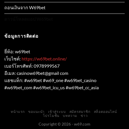
ถอนเงินจาก W69bet
ดาวน์โหลดแอป W69bet
ข้อมูลการติดต่อ
ยี่ห้อ: w69bet
เว็บไซต์:
https://w69bet.online/
เบอร์โทรศัพท์: 0978999567
อีเมล: casinow69bet@gmail com
แฮชแท็ก: #w69bet #w69_one #w69bet_casino
#w69bet_com #w69bet_icu_us #w69bet_cc_asia
หน้าแรก
ขอแนะนำ
เข้าสู่ระบบ
สมัครสมาชิก
สล็อตออนไลน์
โปรโมชั่น
บทความ
ข่าว
Copyright © 2026 - w69.com