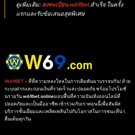
ดูเพิ่มเติม:
ลงทะเบียน w69bet
สำเร็จ ในครั้ง
แรกและรับข้อเสนอสุดพิเศษ
W69BET
– ที่ที่ความหลงใหลในการเดิมพันมาบรรจบกัน! ด้วย
ระบบฝากและถอนเงินที่รวดเร็วและปลอดภัย พร้อมโปรโมชั่
นรายวัน
w69bet.online
มอบพื้นที่ความบันเทิงออนไลน์ที่
ปลอดภัยและเป็นมืออาชีพ เข้าร่วมกับเราตอนนี้เพื่อสัมผัส
บริการชั้นเยี่ยมและเพลิดเพลินไปกับโอกาสในการชนะที่น่า
ตื่นเต้นทุกวัน