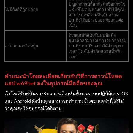
ปัญหาการบล็อกลิงก์หรือการใช้
ไม่มีลิงก์ที่ถูกบล็อก
URL ที่ไม่เป็นทางการ ทำให้คุณ
สามารถเพลิดเพลินกับความ
บันเทิงได้อย่างปลอดภัยและต่อ
เนื่อง
ด้วยแอปพลิเคชันบนมือถือ
สมาชิกสามารถเข้าร่วมกิจกรรม
สะดวกและยืดหยุ่น
บันเทิงแบบมีรางวัลได้ง่ายๆ ทุก
เวลา โดยไม่จำกัดสถานที่หรือ
เวลา
คำแนะนำโดยละเอียดเกี่ยวกับวิธีการดาวน์โหลด
แอป w69bet ลงในอุปกรณ์มือถือของคุณ
เว็บไซต์รับพนันรองรับแอปพลิเคชันทั้งบนระบบปฏิบัติการ iOS
และ Android ดังนั้นคุณสามารถทำตามขั้นตอนเหล่านี้ได้ไม่
ว่าคุณจะใช้อุปกรณ์ใดก็ตาม: