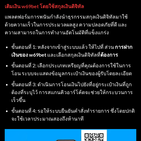
เติมเงิน w69bet โดยใช้สกุลเงินดิจิทัล
แพลตฟอร์มการพนันกำลังนำธุรกรรมสกุลเงินดิจิทัลมาใช้
ด้วยความเร็วในการประมวลผลสูง ความปลอดภัยที่ดี และ
ความสามารถในการทำงานอัตโนมัติที่แข็งแกร่ง
ขั้นตอนที่ 1: หลังจากเข้าสู่ระบบแล้ว ให้ไปที่ ส่วน
การฝาก
เงินของ
w69bet
และเลือกสกุลเงินดิจิทัลที่
ต้องการ
ขั้นตอนที่ 2: เลือกประเภทเหรียญที่คุณต้องการใช้ในการ
โอน ระบบจะแสดงข้อมูลกระเป๋าเงินของผู้รับโดยละเอียด
ขั้นตอนที่ 3: ดำเนินการโอนเงินไปยังที่อยู่กระเป๋าเงินที่ถูก
ต้องที่ระบุไว้ การสแกนคิวอาร์โค้ดจะช่วยให้กระบวนการ
เร็วขึ้น
ขั้นตอนที่ 4: รอให้ระบบยืนยันคำสั่งทำรายการ ซึ่งโดยปกติ
จะใช้เวลาประมาณสองถึงห้านาที