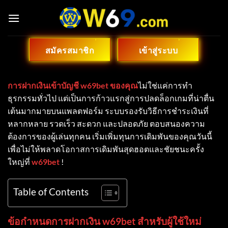
ข้าม
ไป
ยัง
เนื้อหา
สมัครสมาชิก
เข้าสู่ระบบ
การฝากเงินเข้าบัญชี w69bet ของคุณ
ไม่ใช่แค่การทำ
ธุรกรรมทั่วไป แต่เป็นการก้าวแรกสู่การปลดล็อกเกมที่น่าตื่น
เต้นมากมายบนแพลตฟอร์ม ระบบรองรับวิธีการชำระเงินที่
หลากหลาย รวดเร็ว สะดวก และปลอดภัย ตอบสนองความ
ต้องการของผู้เล่นทุกคน เริ่มเพิ่มทุนการเดิมพันของคุณวันนี้
เพื่อไม่ให้พลาดโอกาสการเดิมพันสุดฮอตและชัยชนะครั้ง
ใหญ่ที่
w69bet
!
Table of Contents
ข้อกำหนดการฝากเงิน w69bet สำหรับผู้ใช้ใหม่