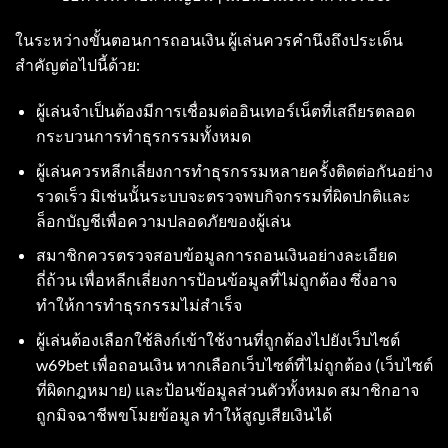
ในระหว่างขั้นตอนการถอนเงิน ผู้เล่นควรคำนึงถึงประเด็น
สำคัญต่อไปนี้ด้วย:
ผู้เล่นจำเป็นต้องมีการเชื่อมต่ออินเทอร์เน็ตที่เสถียรตลอด
กระบวนการทำธุรกรรมทั้งหมด
ผู้เล่นควรหลีกเลี่ยงการทำธุรกรรมหลายครั้งติดต่อกันอย่าง
รวดเร็ว มิเช่นนั้นระบบจะตรวจพบกิจกรรมที่ผิดปกติและ
ล็อกบัญชีเพื่อความปลอดภัยของผู้เล่น
สมาชิกควรตรวจสอบข้อมูลการถอนเงินอย่างละเอียด
ถี่ถ้วน เพื่อหลีกเลี่ยงการป้อนข้อมูลที่ไม่ถูกต้อง ซึ่งอาจ
ทำให้การทำธุรกรรมไม่สำเร็จ
ผู้เล่นต้องเลือกใช้ลิงก์เข้าใช้งานที่ถูกต้องไปยังเว็บไซต์
w69bet เพื่อถอนเงิน หากเลือกเว็บไซต์ที่ไม่ถูกต้อง (เว็บไซต์
ที่ผิดกฎหมาย) และป้อนข้อมูลส่วนตัวทั้งหมด สมาชิกอาจ
ถูกมิจฉาชีพขโมยข้อมูล ทำให้สูญเสียเงินได้