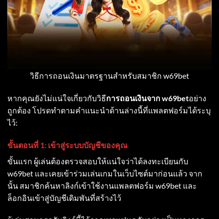
วิธีการถอนเงินมาตรฐานสำหรับสมาชิก w69bet
หากคุณยังไม่แน่ใจเกี่ยวกับวิธี
การถอนเงินจาก w69bet
อย่าง
ถูกต้อง โปรดทำตามคำแนะนำด้านล่างนี้ที่แพลตฟอร์มได้ระบุ
ไว้:
ขั้นตอนที่ 1: เข้าสู่ระบบบัญชีของคุณ
ขั้นแรก ผู้เล่นต้องตรวจสอบให้แน่ใจว่าได้ลงทะเบียนกับ
w69bet และเคยเข้าร่วมเล่นเกมในเว็บไซต์มาก่อนแล้ว จาก
นั้น สมาชิกค้นหาลิงก์เข้าใช้งานแพลตฟอร์ม w69bet และ
ล็อกอินเข้าสู่บัญชีเดิมพันที่สร้างไว้